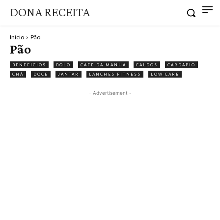
DONA RECEITA
Início
Pão
Pão
BENEFÍCIOS
BOLO
CAFÉ DA MANHÃ
CALDOS
CARDÁPIO
CHÁ
DOCE
JANTAR
LANCHES FITNESS
LOW CARB
- Advertisement -