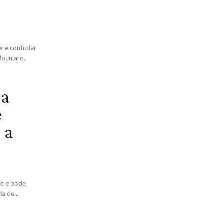
 e controlar
Mounjaro,
 a
e
 a
go e pode
a de...