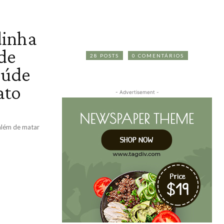
dinha
de
28 POSTS
0 COMENTÁRIOS
aúde
ato
- Advertisement -
 além de matar