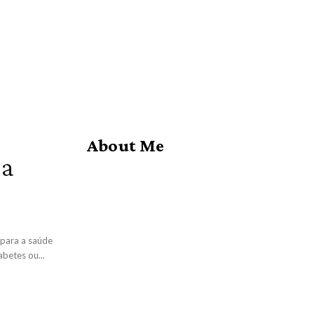
About Me
 a
 para a saúde
betes ou...