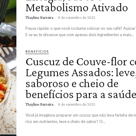
Metabolismo Ativado
Thayline Barreira
-
8 de setembro de 2025
Pausa rápida: o que você costuma colocar no seu café? Açúcar
E se eu te dissesse que com apenas dois ingredientes a mais...
BENEFÍCIOS
Cuscuz de Couve-flor 
Legumes Assados: leve
saboroso e cheio de
benefícios para a saúd
Thayline Barreira
-
8 de setembro de 2025
Você já imaginou preparar um cuscuz que não leva farinha de m
rico em nutrientes, leve e cheio de sabor? O...