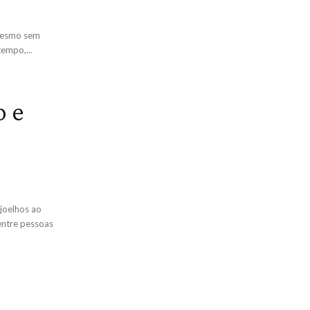
 mesmo sem
empo,...
o e
 joelhos ao
entre pessoas