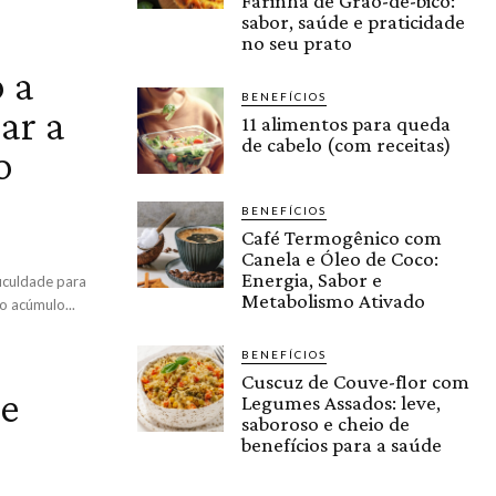
Farinha de Grão-de-bico:
sabor, saúde e praticidade
no seu prato
 a
BENEFÍCIOS
ar a
11 alimentos para queda
de cabelo (com receitas)
o
BENEFÍCIOS
Café Termogênico com
Canela e Óleo de Coco:
Energia, Sabor e
ficuldade para
Metabolismo Ativado
o acúmulo...
BENEFÍCIOS
Cuscuz de Couve-flor com
ue
Legumes Assados: leve,
saboroso e cheio de
benefícios para a saúde