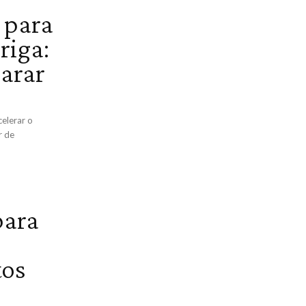
 para
riga:
arar
celerar o
r de
para
tos