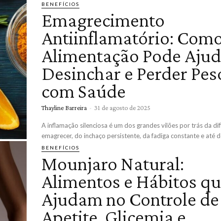
BENEFÍCIOS
Emagrecimento
Antiinflamatório: Como
Alimentação Pode Ajud
Desinchar e Perder Pes
com Saúde
Thayline Barreira
-
31 de agosto de 2025
A inflamação silenciosa é um dos grandes vilões por trás da di
emagrecer, do inchaço persistente, da fadiga constante e até d
BENEFÍCIOS
Mounjaro Natural:
Alimentos e Hábitos q
Ajudam no Controle de
Apetite, Glicemia e