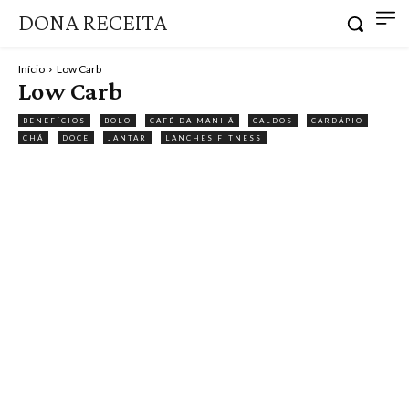
DONA RECEITA
Início
Low Carb
Low Carb
BENEFÍCIOS
BOLO
CAFÉ DA MANHÃ
CALDOS
CARDÁPIO
CHÁ
DOCE
JANTAR
LANCHES FITNESS