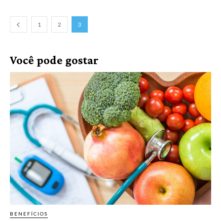
1
2
3
Você pode gostar
BENEFÍCIOS