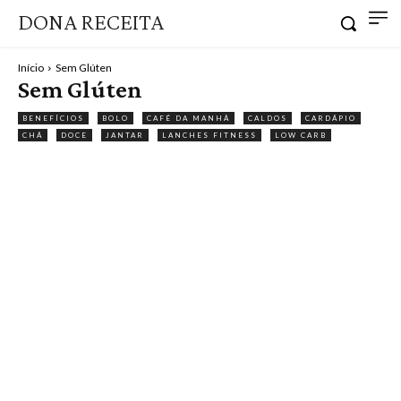
DONA RECEITA
Início
Sem Glúten
Sem Glúten
BENEFÍCIOS
BOLO
CAFÉ DA MANHÃ
CALDOS
CARDÁPIO
CHÁ
DOCE
JANTAR
LANCHES FITNESS
LOW CARB