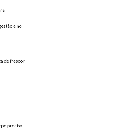
ara
igestão e no
a de frescor
rpo precisa.