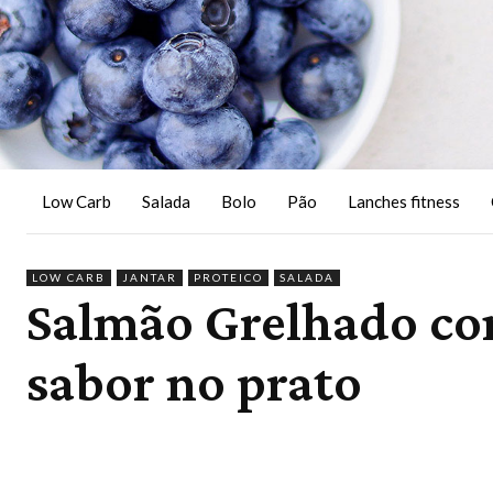
Low Carb
Salada
Bolo
Pão
Lanches fitness
LOW CARB
JANTAR
PROTEICO
SALADA
Salmão Grelhado com
sabor no prato