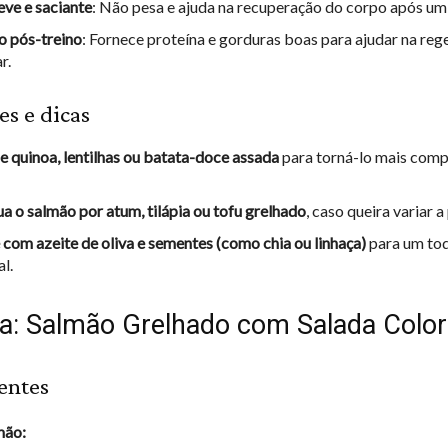
eve e saciante
: Não pesa e ajuda na recuperação do corpo após um 
o pós-treino
: Fornece proteína e gorduras boas para ajudar na re
r.
es e dicas
e quinoa, lentilhas ou batata-doce assada
para torná-lo mais compl
ua o salmão por atum, tilápia ou tofu grelhado
, caso queira variar a
e com azeite de oliva e sementes (como chia ou linhaça)
para um to
l.
ta: Salmão Grelhado com Salada Color
entes
mão: