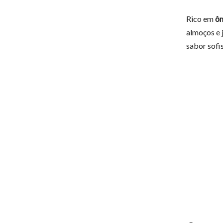
Rico em
ôm
almoços e j
sabor sofi