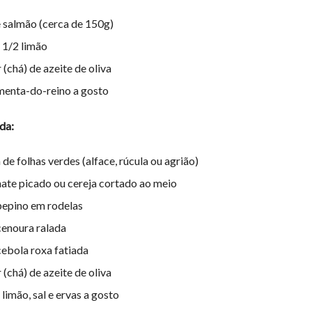
de salmão (cerca de 150g)
 1/2 limão
 (chá) de azeite de oliva
imenta-do-reino a gosto
da:
 de folhas verdes (alface, rúcula ou agrião)
ate picado ou cereja cortado ao meio
pepino em rodelas
cenoura ralada
cebola roxa fatiada
 (chá) de azeite de oliva
limão, sal e ervas a gosto