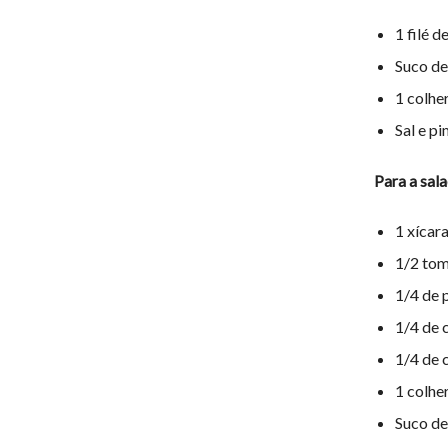
1 filé 
Suco de
1 colher
Sal e p
Para a sala
1 xícara
1/2 tom
1/4 de 
1/4 de 
1/4 de 
1 colher
Suco de 