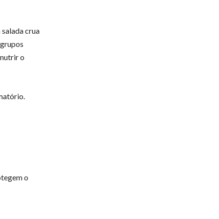
 salada crua
 grupos
nutrir o
matório.
rotegem o