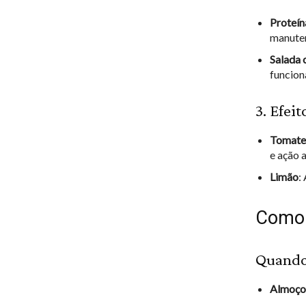
Proteín
manuten
Salada 
funcion
3. Efei
Tomate,
e ação 
Limão
:
Como 
Quando 
Almoço 