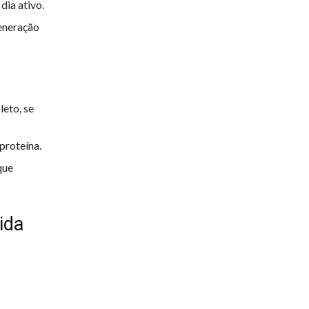
dia ativo.
generação
eto, se
 proteína.
que
ida