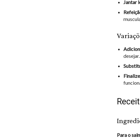
Jantar l
Refeiçã
muscula
Variaçõ
Adicion
desejar.
Substit
Finaliz
funciona
Recei
Ingredi
Para o sal