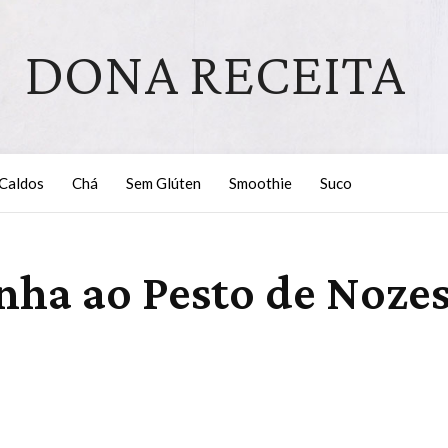
DONA RECEITA
Caldos
Chá
Sem Glúten
Smoothie
Suco
nha ao Pesto de Noze