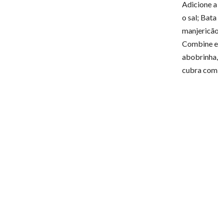
Adicione a 
o sal; Bat
manjericão
Combine e 
abobrinha,
cubra com