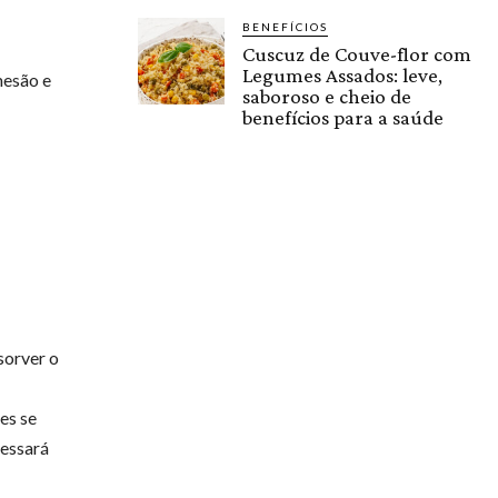
BENEFÍCIOS
Cuscuz de Couve-flor com
Legumes Assados: leve,
mesão e
saboroso e cheio de
benefícios para a saúde
sorver o
es se
essará