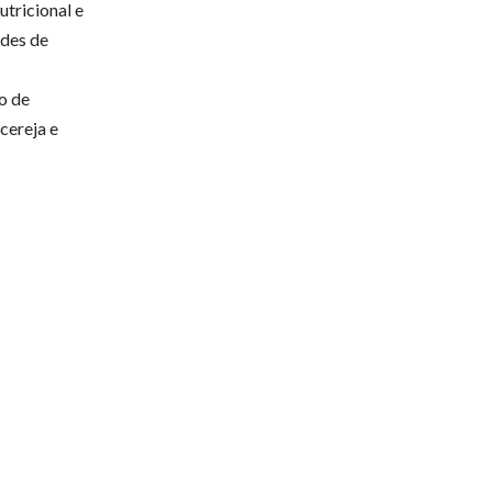
utricional e
ndes de
o de
cereja e