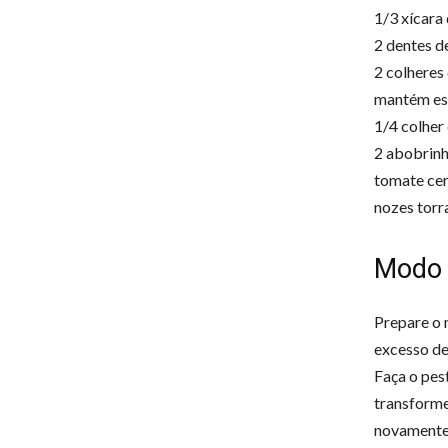
1/3 xícara
2 dentes de
2 colheres 
mantém esta
1/4 colher 
2 abobrin
tomate cer
nozes torr
Modo 
Prepare o 
excesso de
Faça o pes
transforme
novamente 