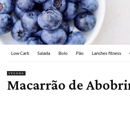
Low Carb
Salada
Bolo
Pão
Lanches fitness
VEGANA
Macarrão de Abobri