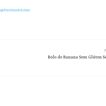
a
@fitmittenkitchen
P
Bolo de Banana Sem Glúten S