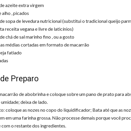
 de azeite extra virgem
 alho , picados
de sopa de levedura nutricional (substitui o tradicional queijo par
 receita vegana e livre de laticínios)
de chá de sal marinho fino , ou a gosto
has médias cortadas em formato de macarrão
eja fatiado
adas
de Preparo
macarrão de abobrinha e coloque sobre um pano de prato para ab
 umidade; deixa de lado.
to: coloque as nozes no copo do liquidificador; Bata até que as noz
m em uma farinha grossa. Não processe demais porque você proc
com o restante dos ingredientes.