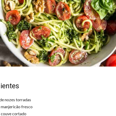
ientes
 de nozes torradas
e manjericão fresco
e couve cortado