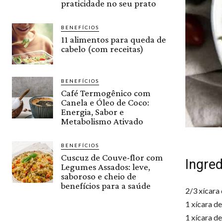
praticidade no seu prato
BENEFÍCIOS
11 alimentos para queda de
cabelo (com receitas)
BENEFÍCIOS
Café Termogênico com
Canela e Óleo de Coco:
Energia, Sabor e
Metabolismo Ativado
BENEFÍCIOS
Cuscuz de Couve-flor com
Ingred
Legumes Assados: leve,
saboroso e cheio de
benefícios para a saúde
2/3 xícara
1 xícara d
1 xícara d