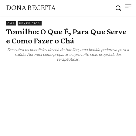
DONA RECEITA
CHÁ
BENEFÍCIOS
Tomilho: O Que É, Para Que Serve
e Como Fazer o Chá
Descubra os benefícios do chá de tomilho, uma bebida poderosa para a
saúde. Aprenda como preparar e aproveite suas propriedades
terapêuticas.