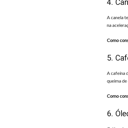
4. Can
A canela t
na acelera
Como cons
5. Caf
A cafeína 
queima de 
Como cons
6. Ól