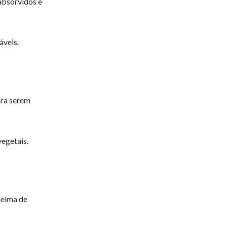
absorvidos e
áveis.
ara serem
vegetais.
ueima de