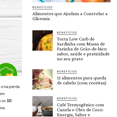
BENEFÍCIOS
Alimentos que Ajudam a Controlar a
Glicemia
BENEFÍCIOS
Torta Low Carb de
Sardinha com Massa de
Farinha de Grão-de-bico:
sabor, saúde e praticidade
no seu prato
BENEFÍCIOS
11 alimentos para queda
de cabelo (com receitas)
 e na perda
 em
BENEFÍCIOS
o os
10
Café Termogênico com
ina.
Canela e Óleo de Coco:
Energia, Sabor e