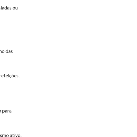
aladas ou
smo das
refeições.
a para
smo ativo.