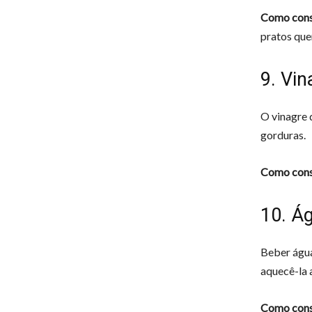
Como cons
pratos que
9. Vi
O vinagre 
gorduras.
Como cons
10. Á
Beber água
aquecê-la 
Como cons