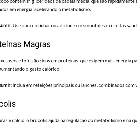
coco contém triglicerídeos de cadeia média, que são rapidamente 
dos em energia, acelerando o metabolismo.
umir:
Use para cozinhar ou adicione em smoothies e receitas saud
oteínas Magras
ixe, ovos e tofu são ricos em proteínas, que exigem mais energia p
 aumentando o gasto calórico.
umir:
Inclua em refeições principais ou lanches, combinados com 
colis
bras e cálcio, o brócolis ajuda na regulação do metabolismo e na q