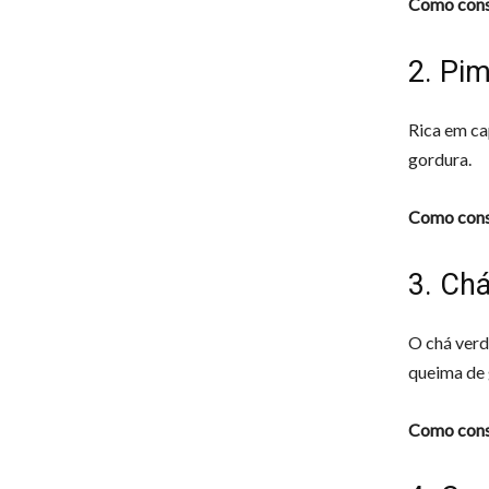
Como cons
2. Pi
Rica em ca
gordura.
Como cons
3. Ch
O chá verd
queima de 
Como cons