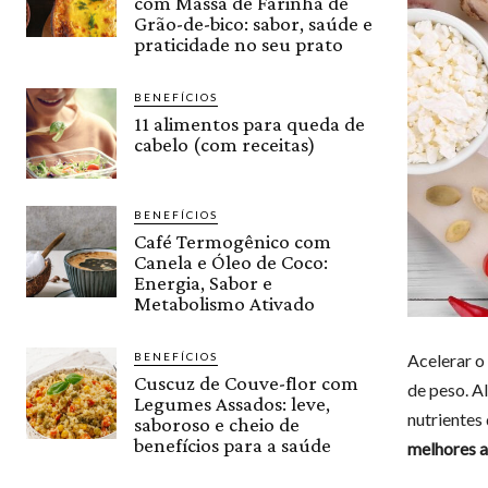
com Massa de Farinha de
Grão-de-bico: sabor, saúde e
praticidade no seu prato
BENEFÍCIOS
11 alimentos para queda de
cabelo (com receitas)
BENEFÍCIOS
Café Termogênico com
Canela e Óleo de Coco:
Energia, Sabor e
Metabolismo Ativado
Acelerar o
BENEFÍCIOS
Cuscuz de Couve-flor com
de peso. A
Legumes Assados: leve,
nutrientes
saboroso e cheio de
benefícios para a saúde
melhores a