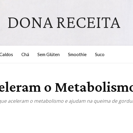
DONA RECEITA
Caldos
Chá
Sem Glúten
Smoothie
Suco
celeram o Metabolism
ue aceleram o metabolismo e ajudam na queima de gordura. 