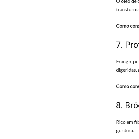
O óleo de 
transforma
Como cons
7. Pr
Frango, pe
digeridas,
Como cons
8. Bró
Rico em fi
gordura.