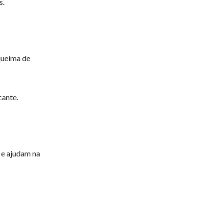
s.
queima de
cante.
 e ajudam na