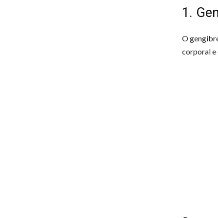
1. Ge
O gengibre
corporal e 