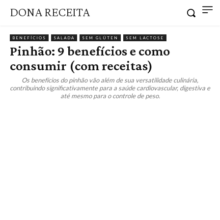
DONA RECEITA
BENEFÍCIOS
SALADA
SEM GLÚTEN
SEM LACTOSE
Pinhão: 9 benefícios e como
consumir (com receitas)
Os benefícios do pinhão vão além de sua versatilidade culinária,
contribuindo significativamente para a saúde cardiovascular, digestiva e
até mesmo para o controle de peso.