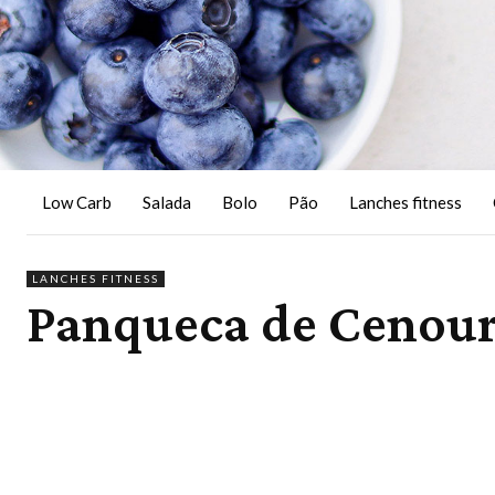
Low Carb
Salada
Bolo
Pão
Lanches fitness
LANCHES FITNESS
Panqueca de Cenour