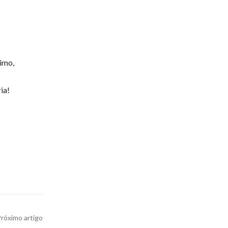
timo,
ia!
róximo artigo