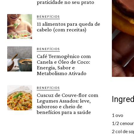
praticidade no seu prato
BENEFÍCIOS
11 alimentos para queda de
cabelo (com receitas)
BENEFÍCIOS
Café Termogênico com
Canela e Óleo de Coco:
Energia, Sabor e
Metabolismo Ativado
BENEFÍCIOS
Cuscuz de Couve-flor com
Ingred
Legumes Assados: leve,
saboroso e cheio de
benefícios para a saúde
1 ovo
1/2 cenour
2 col de so