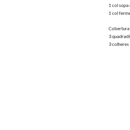
1 col sopa 
1 col ferm
Cobertura
3 quadradi
3 colheres