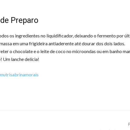
de Preparo
odos os ingredientes no liquidificador, deixando o fermento por úl
massa em uma frigideira antiaderente até dourar dos dois lados.
reter o chocolate e o leite de coco no microondas ou em banho mar
o! Um lanche delícia!
nutrisabrinamorais
P