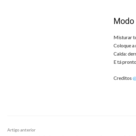
Modo 
Misturar t
Coloque a 
Calda: der
E tá pront
Creditos
@
Artigo anterior