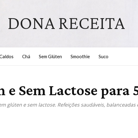
DONA RECEITA
Caldos
Chá
Sem Glúten
Smoothie
Suco
 e Sem Lactose para 5
m glúten e sem lactose. Refeições saudáveis, balanceadas e