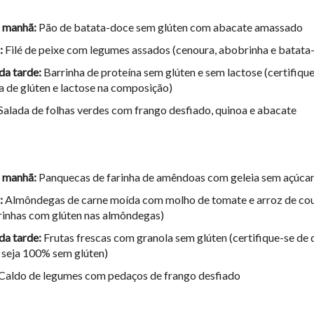
 manhã:
Pão de batata-doce sem glúten com abacate amassado
:
Filé de peixe com legumes assados (cenoura, abobrinha e batata
da tarde:
Barrinha de proteína sem glúten e sem lactose (certifiqu
a de glúten e lactose na composição)
Salada de folhas verdes com frango desfiado, quinoa e abacate
 manhã:
Panquecas de farinha de amêndoas com geleia sem açúca
:
Almôndegas de carne moída com molho de tomate e arroz de cou
rinhas com glúten nas almôndegas)
da tarde:
Frutas frescas com granola sem glúten (certifique-se de 
 seja 100% sem glúten)
Caldo de legumes com pedaços de frango desfiado