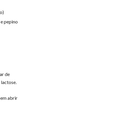
o)
 e pepino
ar de
 lactose.
sem abrir