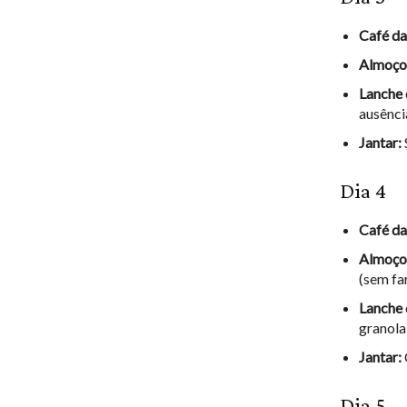
Café da
Almoço
Lanche 
ausênci
Jantar:
Dia 4
Café da
Almoço
(sem fa
Lanche 
granola
Jantar:
Dia 5