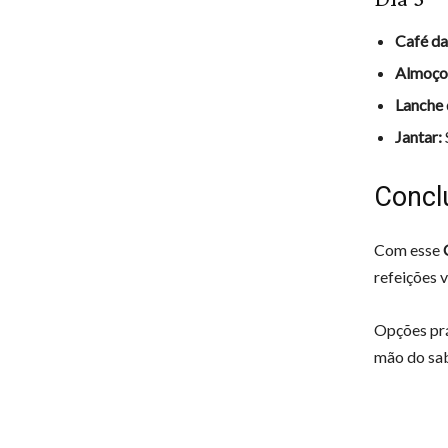
Café da
Almoço
Lanche 
Jantar:
Concl
Com esse
refeições v
Opções prá
mão do sa