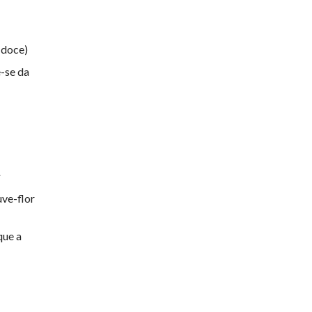
-doce)
e-se da
r
ve-flor
que a