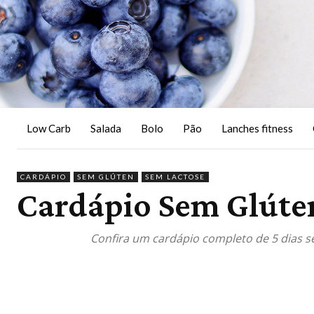
Low Carb
Salada
Bolo
Pão
Lanches fitness
CARDÁPIO
SEM GLÚTEN
SEM LACTOSE
Cardápio Sem Glúten
Confira um cardápio completo de 5 dias se