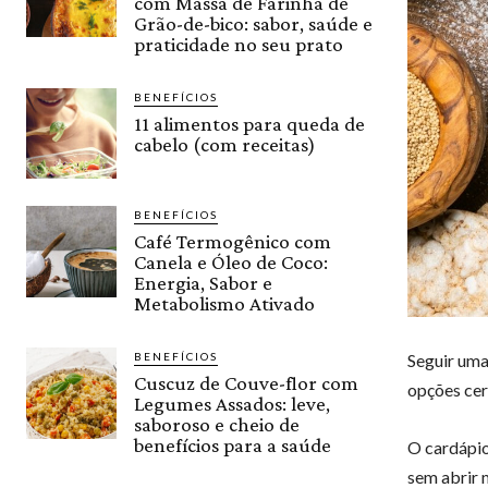
com Massa de Farinha de
Grão-de-bico: sabor, saúde e
praticidade no seu prato
BENEFÍCIOS
11 alimentos para queda de
cabelo (com receitas)
BENEFÍCIOS
Café Termogênico com
Canela e Óleo de Coco:
Energia, Sabor e
Metabolismo Ativado
Seguir um
BENEFÍCIOS
Cuscuz de Couve-flor com
opções cer
Legumes Assados: leve,
saboroso e cheio de
benefícios para a saúde
O cardápio
sem abrir 